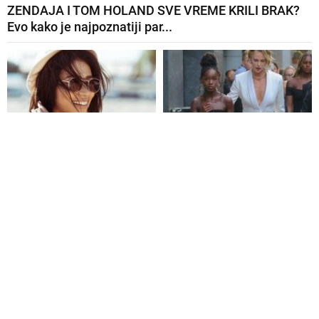
ZENDAJA I TOM HOLAND SVE VREME KRILI BRAK?
Evo kako je najpoznatiji par...
EVO ŠTA ĆE SE SUTRA
ŠARLIZ TERON ODGAJA
DESITI SVAKOM
DECU BEZ PRIVILEGIJA I
HOROSKOPSKOM
UČI IH DA...
ZNAKU: 8....