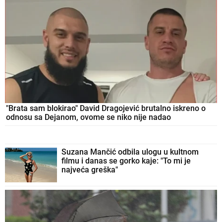
"Brata sam blokirao" David Dragojević brutalno iskreno o
odnosu sa Dejanom, ovome se niko nije nadao
Suzana Mančić odbila ulogu u kultnom
filmu i danas se gorko kaje: "To mi je
najveća greška"