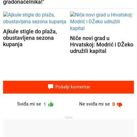
gradonačelnika!"
Ajkule stigle do plaža,
obustavljena sezona
Niče novi grad u
kupanja
Hrvatskoj: Modrić i DŽeko
udružili kapital
Pošalji komentar
Sviđa mi se
Ne sviđa mi se
1
0
Oglas