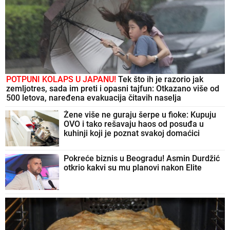
POTPUNI KOLAPS U JAPANU!
Tek što ih je razorio jak
zemljotres, sada im preti i opasni tajfun: Otkazano više od
500 letova, naređena evakuacija čitavih naselja
Žene više ne guraju šerpe u fioke: Kupuju
OVO i tako rešavaju haos od posuđa u
kuhinji koji je poznat svakoj domaćici
Pokreće biznis u Beogradu! Asmin Durdžić
otkrio kakvi su mu planovi nakon Elite