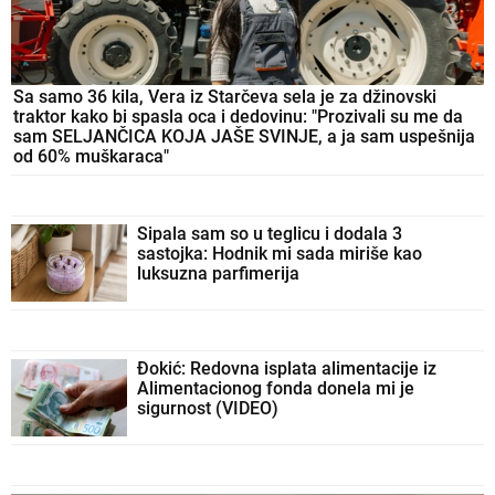
Sa samo 36 kila, Vera iz Starčeva sela je za džinovski
traktor kako bi spasla oca i dedovinu: "Prozivali su me da
sam SELJANČICA KOJA JAŠE SVINJE, a ja sam uspešnija
od 60% muškaraca"
Sipala sam so u teglicu i dodala 3
sastojka: Hodnik mi sada miriše kao
luksuzna parfimerija
Đokić: Redovna isplata alimentacije iz
Alimentacionog fonda donela mi je
sigurnost (VIDEO)