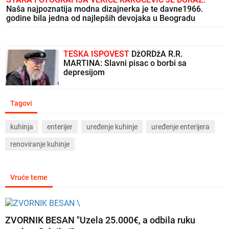
Naša najpoznatija modna dizajnerka je te davne1966.
godine bila jedna od najlepših devojaka u Beogradu
TEŠKA ISPOVEST
DžORDžA R.R.
MARTINA: Slavni pisac o borbi sa
depresijom
Tagovi
kuhinja
enterijer
uređenje kuhinje
uređenje enterijera
renoviranje kuhinje
Vruće teme
ZVORNIK BESAN "Uzela 25.000€, a odbila ruku