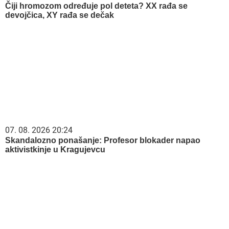
Čiji hromozom određuje pol deteta? XX rađa se
devojčica, XY rađa se dečak
07. 08. 2026 20:24
Skandalozno ponašanje: Profesor blokader napao
aktivistkinje u Kragujevcu