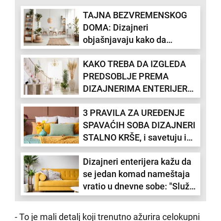
TAJNA BEZVREMENSKOG
DOMA: Dizajneri
objašnjavaju kako da
stvorite prostor koji nikad ne
KAKO TREBA DA IZGLEDA
izlazi iz mode
PREDSOBLJE PREMA
DIZAJNERIMA ENTERIJERA:
Sa ovim detaljem je kao iz
3 PRAVILA ZA UREĐENJE
časopisa
SPAVAĆIH SOBA DIZAJNERI
STALNO KRŠE, i savetuju i
vama
Dizajneri enterijera kažu da
se jedan komad nameštaja
vratio u dnevne sobe: "Služi
kao sidro životnog prostora"
- To je mali detalj koji trenutno ažurira celokupni