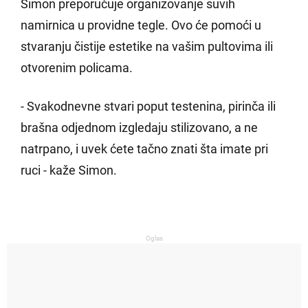
Simon preporučuje organizovanje suvih
namirnica u providne tegle. Ovo će pomoći u
stvaranju čistije estetike na vašim pultovima ili
otvorenim policama.
- Svakodnevne stvari poput testenina, pirinča ili
brašna odjednom izgledaju stilizovano, a ne
natrpano, i uvek ćete tačno znati šta imate pri
ruci - kaže Simon.
Oglas