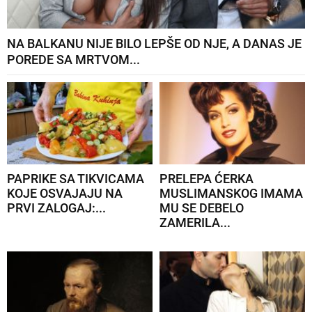
NA BALKANU NIJE BILO LEPŠE OD NJE, A DANAS JE
POREDE SA MRTVOM...
PAPRIKE SA TIKVICAMA
PRELEPA ĆERKA
KOJE OSVAJAJU NA
MUSLIMANSKOG IMAMA
PRVI ZALOGAJ:...
MU SE DEBELO
ZAMERILA...