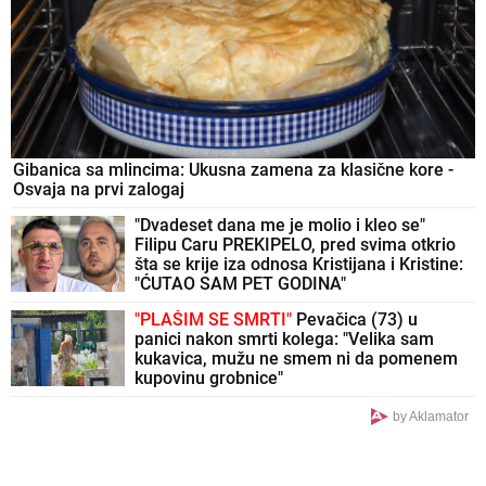
Gibanica sa mlincima: Ukusna zamena za klasične kore -
Osvaja na prvi zalogaj
"Dvadeset dana me je molio i kleo se"
Filipu Caru PREKIPELO, pred svima otkrio
šta se krije iza odnosa Kristijana i Kristine:
"ĆUTAO SAM PET GODINA"
"PLAŠIM SE SMRTI"
Pevačica (73) u
panici nakon smrti kolega: "Velika sam
kukavica, mužu ne smem ni da pomenem
kupovinu grobnice"
by Aklamator