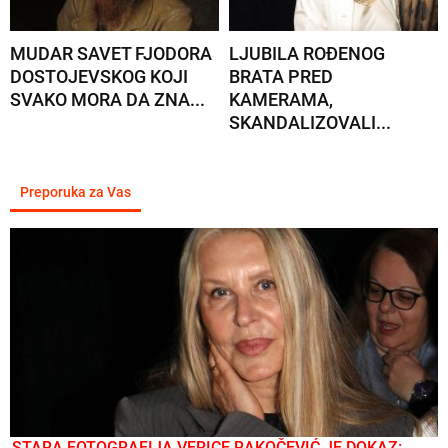
MUDAR SAVET FJODORA
LJUBILA ROĐENOG
DOSTOJEVSKOG KOJI
BRATA PRED
SVAKO MORA DA ZNA...
KAMERAMA,
SKANDALIZOVALI...
Preporuka za Vas
STARA FOTOGRAFIJA VERICE RAKOČEVIĆ JE DOKAZ: