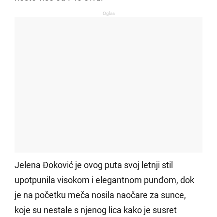
Oglas
Jelena Đoković je ovog puta svoj letnji stil
upotpunila visokom i elegantnom punđom, dok
je na početku meča nosila naočare za sunce,
koje su nestale s njenog lica kako je susret