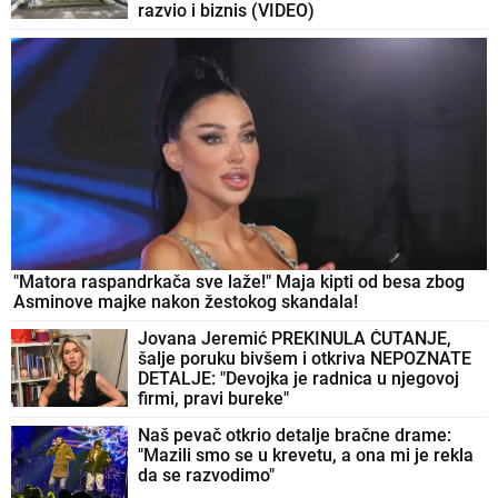
razvio i biznis (VIDEO)
"Matora raspandrkača sve laže!" Maja kipti od besa zbog
Asminove majke nakon žestokog skandala!
Jovana Jeremić PREKINULA ĆUTANJE,
šalje poruku bivšem i otkriva NEPOZNATE
DETALJE: "Devojka je radnica u njegovoj
firmi, pravi bureke"
Naš pevač otkrio detalje bračne drame:
"Mazili smo se u krevetu, a ona mi je rekla
da se razvodimo"