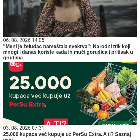
06. 08. 2026 14:05
"Meni je želudac nameštala svekrva": Narodni trik koji
mnogi i danas koriste kada ih muči gorušica i pritisak u
grudima
03. 08. 2026 07:31
25.000 kupaca već kupuje uz PerSu Extra. A ti? Saznaj
više