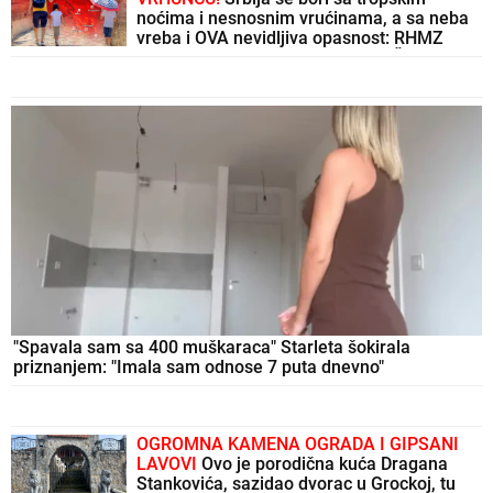
noćima i nesnosnim vrućinama, a sa neba
vreba i OVA nevidljiva opasnost: RHMZ
upozorio, za vikend nas očekuje ŠOK
OBRT
"Spavala sam sa 400 muškaraca" Starleta šokirala
priznanjem: "Imala sam odnose 7 puta dnevno"
OGROMNA KAMENA OGRADA I GIPSANI
LAVOVI
Ovo je porodična kuća Dragana
Stankovića, sazidao dvorac u Grockoj, tu