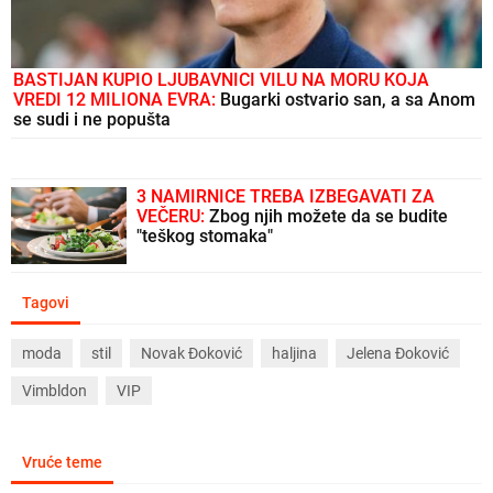
BASTIJAN KUPIO LJUBAVNICI VILU NA MORU KOJA
VREDI 12 MILIONA EVRA:
Bugarki ostvario san, a sa Anom
se sudi i ne popušta
3 NAMIRNICE TREBA IZBEGAVATI ZA
VEČERU:
Zbog njih možete da se budite
"teškog stomaka"
Tagovi
moda
stil
Novak Đoković
haljina
Jelena Đoković
Vimbldon
VIP
Vruće teme