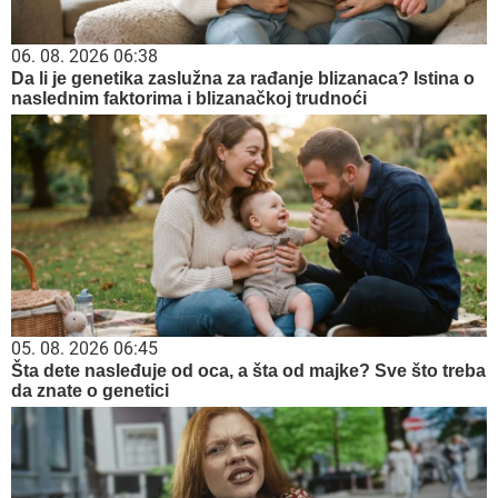
06. 08. 2026 06:38
Da li je genetika zaslužna za rađanje blizanaca? Istina o
naslednim faktorima i blizanačkoj trudnoći
05. 08. 2026 06:45
Šta dete nasleđuje od oca, a šta od majke? Sve što treba
da znate o genetici