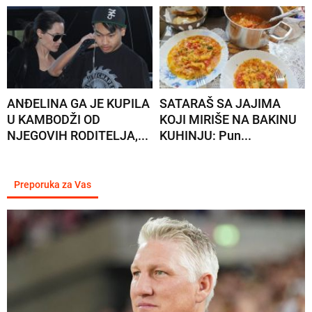
ANĐELINA GA JE KUPILA
SATARAŠ SA JAJIMA
U KAMBODŽI OD
KOJI MIRIŠE NA BAKINU
NJEGOVIH RODITELJA,...
KUHINJU: Pun...
Preporuka za Vas