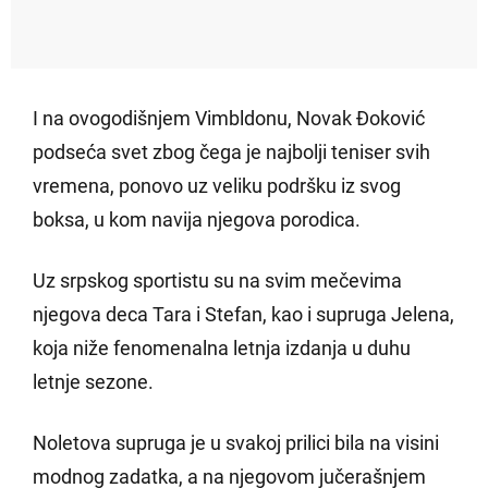
I na ovogodišnjem Vimbldonu, Novak Đoković
podseća svet zbog čega je najbolji teniser svih
vremena, ponovo uz veliku podršku iz svog
boksa, u kom navija njegova porodica.
Uz srpskog sportistu su na svim mečevima
njegova deca Tara i Stefan, kao i supruga Jelena,
koja niže fenomenalna letnja izdanja u duhu
letnje sezone.
Noletova supruga je u svakoj prilici bila na visini
modnog zadatka, a na njegovom jučerašnjem