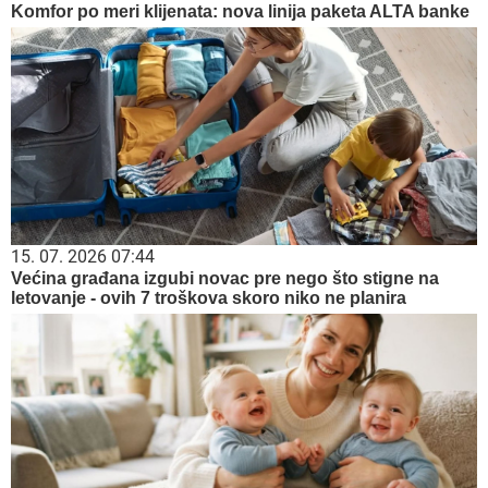
Komfor po meri klijenata: nova linija paketa ALTA banke
15. 07. 2026 07:44
Većina građana izgubi novac pre nego što stigne na
letovanje - ovih 7 troškova skoro niko ne planira