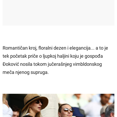
Romantičan kroj, floralni dezen i elegancija... a to je
tek početak priče o ljupkoj haljini koju je gospođa
Đoković nosila tokom jučerašnjeg vimbldonskog
meča njenog supruga.