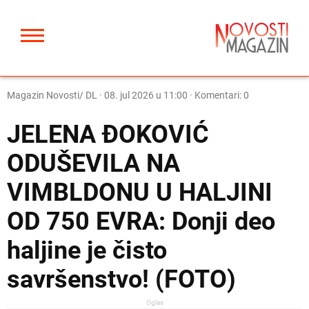
Magazin Novosti/ DL
·
08. jul 2026 u 11:00
· Komentari: 0
JELENA ĐOKOVIĆ
ODUŠEVILA NA
VIMBLDONU U HALJINI
OD 750 EVRA: Donji deo
haljine je čisto
savršenstvo! (FOTO)
Oglas