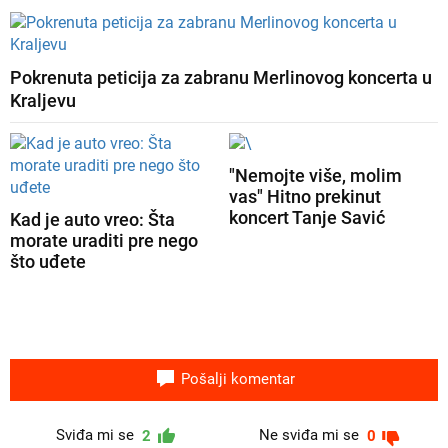
Pokrenuta peticija za zabranu Merlinovog koncerta u
Kraljevu
"Nemojte više, molim
vas" Hitno prekinut
koncert Tanje Savić
Kad je auto vreo: Šta
morate uraditi pre nego
što uđete
Pošalji komentar
Sviđa mi se
Ne sviđa mi se
2
0