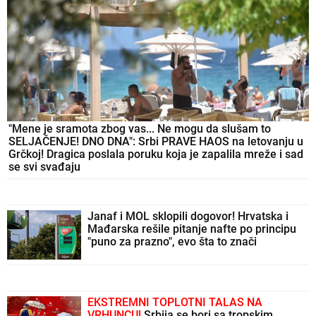
"Mene je sramota zbog vas... Ne mogu da slušam to
SELJAČENJE! DNO DNA": Srbi PRAVE HAOS na letovanju u
Grčkoj! Dragica poslala poruku koja je zapalila mreže i sad
se svi svađaju
Janaf i MOL sklopili dogovor! Hrvatska i
Mađarska rešile pitanje nafte po principu
"puno za prazno", evo šta to znači
EKSTREMNI TOPLOTNI TALAS NA
VRHUNCU!
Srbija se bori sa tropskim