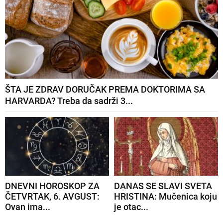
ŠTA JE ZDRAV DORUČAK PREMA DOKTORIMA SA
HARVARDA? Treba da sadrži 3...
DNEVNI HOROSKOP ZA
DANAS SE SLAVI SVETA
ČETVRTAK, 6. AVGUST:
HRISTINA: Mučenica koju
Ovan ima...
je otac...