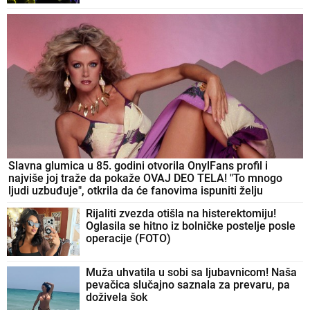
Slavna glumica u 85. godini otvorila OnylFans profil i
najviše joj traže da pokaže OVAJ DEO TELA! "To mnogo
ljudi uzbuđuje", otkrila da će fanovima ispuniti želju
Rijaliti zvezda otišla na histerektomiju!
Oglasila se hitno iz bolničke postelje posle
operacije (FOTO)
Muža uhvatila u sobi sa ljubavnicom! Naša
pevačica slučajno saznala za prevaru, pa
doživela šok