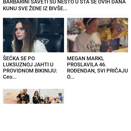
BARBARINI SAVETI SU NEŠTO U ŠTA SE OVIH DANA
KUNU SVE ŽENE IZ BIVŠE...
ŠEĆKA SE PO
MEGAN MARKL
LUKSUZNOJ JAHTI U
PROSLAVILA 46.
PROVIDNOM BIKINIJU:
ROĐENDAN, SVI PRIČAJU
Ceo...
O...
U NJIHOVOM DOMU