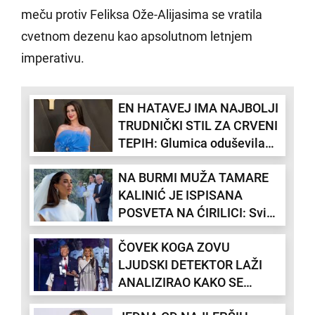
meču protiv Feliksa Ože-Alijasima se vratila
cvetnom dezenu kao apsolutnom letnjem
imperativu.
EN HATAVEJ IMA NAJBOLJI
TRUDNIČKI STIL ZA CRVENI
TEPIH: Glumica oduševila
na premijeri "Odiseje"
NA BURMI MUŽA TAMARE
(FOTO)
KALINIĆ JE ISPISANA
POSVETA NA ĆIRILICI: Svi
detalji sa venčanja
ČOVEK KOGA ZOVU
influenserke - buket od
LJUDSKI DETEKTOR LAŽI
božura krio posebnu tajnu
ANALIZIRAO KAKO SE
(FOTO)
MELANIJA PONAŠA PORED