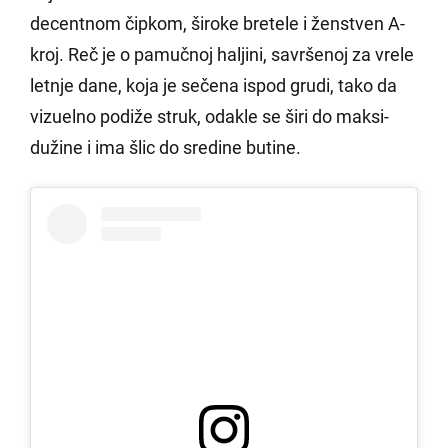
decentnom čipkom, široke bretele i ženstven A-
kroj. Reč je o pamučnoj haljini, savršenoj za vrele
letnje dane, koja je sečena ispod grudi, tako da
vizuelno podiže struk, odakle se širi do maksi-
dužine i ima šlic do sredine butine.