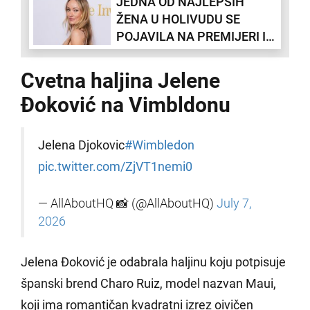
JEDNA OD NAJLEPŠIH
TRAMPA: Prva dama
ŽENA U HOLIVUDU SE
oduševila svojim stilom ali
POJAVILA NA PREMIJERI I
ovo joj neće oprostiti
SVI SU U ŠOKU: "Šta joj se
dogodilo" (FOTO)
Cvetna haljina Jelene
Đoković na Vimbldonu
Jelena Djokovic
#Wimbledon
pic.twitter.com/ZjVT1nemi0
— AllAboutHQ 📸 (@AllAboutHQ)
July 7,
2026
Jelena Đoković je odabrala haljinu koju potpisuje
španski brend Charo Ruiz, model nazvan Maui,
koji ima romantičan kvadratni izrez oivičen