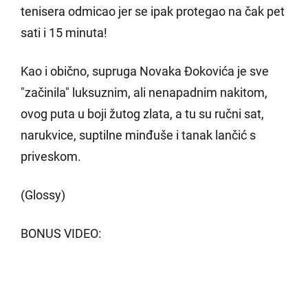
tenisera odmicao jer se ipak protegao na čak pet
sati i 15 minuta!
Kao i obično, supruga Novaka Đokovića je sve
"začinila" luksuznim, ali nenapadnim nakitom,
ovog puta u boji žutog zlata, a tu su ručni sat,
narukvice, suptilne minđuše i tanak lančić s
priveskom.
(Glossy)
BONUS VIDEO: