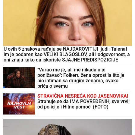
U ovih 5 znakova rađaju se NAJDAROVITIJI ljudi: Talenat
im je podaren kao VELIKI BLAGOSLOV, ali i odgovornost, a
oni znaju kako da iskoriste SJAJNE PREDISPOZICIJE
"Varao me je, ali me nikada nije
ponižavao": Folkeru žena oprostila što je
bio intiman sa drugim ženama, ovako
priča o svemu
STRAVIČNA NESREĆA KOD JASENOVIKA!
Strahuje se da IMA POVREĐENIH, sve vrvi
od policije i Hitne pomoći (FOTO)