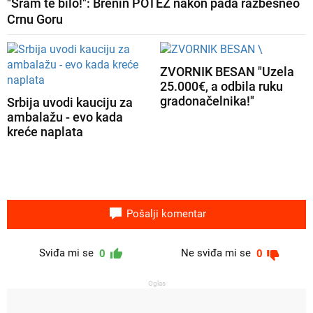
"Sram te bilo!": Brenin POTEZ nakon pada razbesneo
Crnu Goru
ZVORNIK BESAN "Uzela
25.000€, a odbila ruku
gradonačelnika!"
Srbija uvodi kauciju za
ambalažu - evo kada
kreće naplata
Pošalji komentar
Sviđa mi se
Ne sviđa mi se
0
0
Oglas