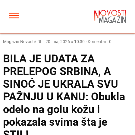
Magazin Novosti/ DL
·
20. maj 2026 u 10:30
· Komentari: 0
BILA JE UDATA ZA
PRELEPOG SRBINA, A
SINOĆ JE UKRALA SVU
PAŽNJU U KANU: Obukla
odelo na golu kožu i
pokazala svima šta je
STIL!