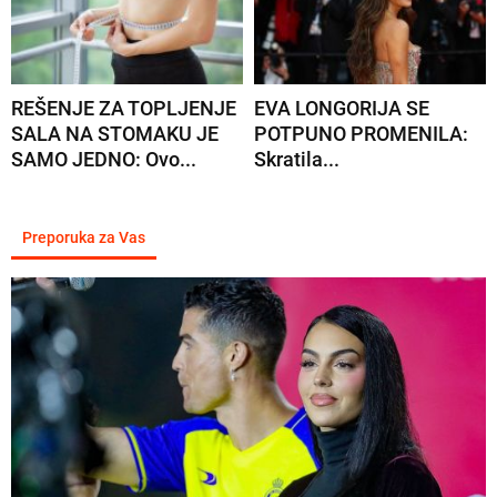
REŠENJE ZA TOPLJENJE
EVA LONGORIJA SE
SALA NA STOMAKU JE
POTPUNO PROMENILA:
SAMO JEDNO: Ovo...
Skratila...
Preporuka za Vas