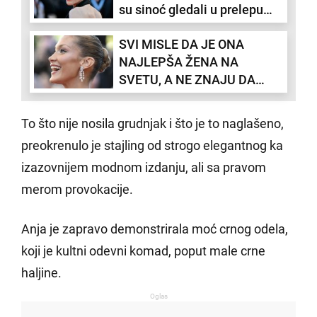
su sinoć gledali u prelepu
glumicu u kreaciji koju samo
SVI MISLE DA JE ONA
ONA može da iznese (FOTO)
NAJLEPŠA ŽENA NA
SVETU, A NE ZNAJU DA
PATI OD NEIZLEČIVE
BOLESTI: Manekenka ima
To što nije nosila grudnjak i što je to naglašeno,
majku iz pakla koja ju je
preokrenulo je stajling od strogo elegantnog ka
terala da u 14. radi plastične
izazovnijem modnom izdanju, ali sa pravom
operacije!
merom provokacije.
Anja je zapravo demonstrirala moć crnog odela,
koji je kultni odevni komad, poput male crne
haljine.
Oglas