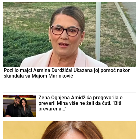
Pozlilo majci Asmina Durdžića! Ukazana joj pomoć nakon
skandala sa Majom Marinković
Žena Ognjena Amidžića progovorila o
prevari! Mina više ne želi da ćuti. "Biti
prevarena..."