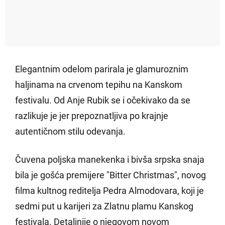
Elegantnim odelom parirala je glamuroznim
haljinama na crvenom tepihu na Kanskom
festivalu. Od Anje Rubik se i očekivako da se
razlikuje je jer prepoznatljiva po krajnje
autentičnom stilu odevanja.
Čuvena poljska manekenka i bivša srpska snaja
bila je gošća premijere "Bitter Christmas", novog
filma kultnog reditelja Pedra Almodovara, koji je
sedmi put u karijeri za Zlatnu plamu Kanskog
festivala. Detaljnije o njegovom novom