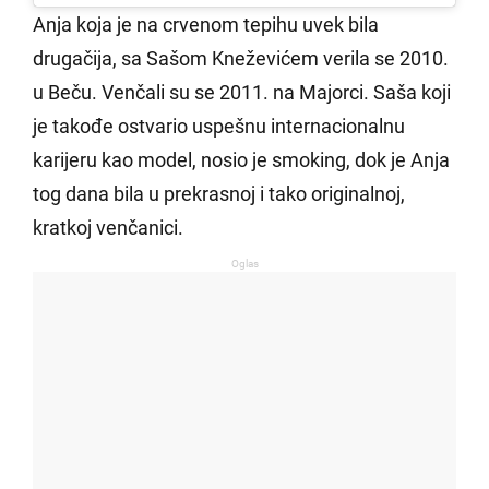
Anja koja je na crvenom tepihu uvek bila
drugačija, sa Sašom Kneževićem verila se 2010.
u Beču. Venčali su se 2011. na Majorci. Saša koji
je takođe ostvario uspešnu internacionalnu
karijeru kao model, nosio je smoking, dok je Anja
tog dana bila u prekrasnoj i tako originalnoj,
kratkoj venčanici.
Oglas