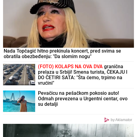
Nada Topčagić hitno prekinula koncert, pred svima se
obratila obezbeđenju: "Da slomim nogu"
(FOTO) KOLAPS NA OVA DVA
granična
prelaza u Srbiji! Smena turista, ČEKAJU I
DO ČETIRI SATA: "Šta ćemo, trpimo na
vrućini"
Pevačicu na pešačkom pokosio auto!
Odmah prevezena u Urgentni centar, ovo
su detalji
by Aklamator