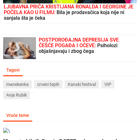
LJUBAVNA PRIČA KRISTIJANA RONALDA I GEORGINE JE
POČELA KAO U FILMU:
Bila je prodavačica koja nije ni
sanjala šta je čeka
POSTPOROĐAJNA DEPRESIJA SVE
ČEŠĆE POGAĐA I OČEVE:
Psiholozi
objašnjavaju i zbog čega
Tagovi
manekenka
crveni tepih
Kanski festival
VIP
Anja Rubik
Vruće teme