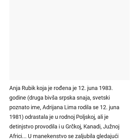
Anja Rubik koja je rođena je 12. juna 1983.
godine (druga bivša srpska snaja, svetski
poznato ime, Adrijana Lima rodila se 12. juna
1981) odrastala je u rodnoj Poljskoj, ali je
detinjstvo provodila i u Grčkoj, Kanadi, Južnoj
Africi... U manekenstvo se zaljubila gledajući