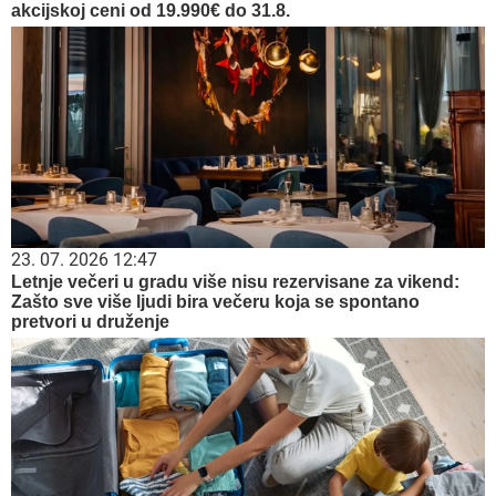
akcijskoj ceni od 19.990€ do 31.8.
23. 07. 2026 12:47
Letnje večeri u gradu više nisu rezervisane za vikend:
Zašto sve više ljudi bira večeru koja se spontano
pretvori u druženje