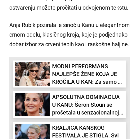
ostvarenju možete pročitati u odvojenom tekstu.
Anja Rubik pozirala je sinoć u Kanu u elegantnom
crnom odelu, klasičnog kroja, koje je podjednako
dobar izbor za crveni tepih kao i raskošne haljine.
MODNI PERFORMANS
NAJLEPŠE ŽENE KOJA JE
KROČILA U KAN: Za samo 24
sata i par presvlaka
APSOLUTNA DOMINACIJA
dokazala kakva je IKONA
U KANU: Šeron Stoun se
STILA!
prošetala u senzacionalnoj
kreaciji dostojnoj kraljice!
KRALJICA KANSKOG
(FOTO)
FESTIVALA JE STIGLA: Svi