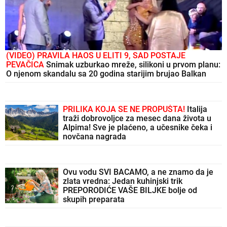
(VIDEO) PRAVILA HAOS U ELITI 9, SAD POSTAJE
PEVAČICA
Snimak uzburkao mreže, silikoni u prvom planu:
O njenom skandalu sa 20 godina starijim brujao Balkan
PRILIKA KOJA SE NE PROPUŠTA!
Italija
traži dobrovoljce za mesec dana života u
Alpima! Sve je plaćeno, a učesnike čeka i
novčana nagrada
Ovu vodu SVI BACAMO, a ne znamo da je
zlata vredna: Jedan kuhinjski trik
PREPORODIĆE VAŠE BILJKE bolje od
skupih preparata