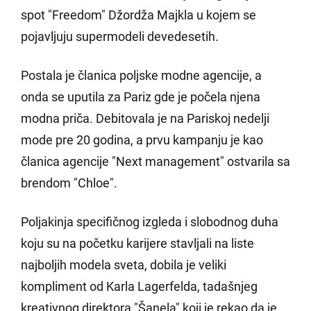
spot "Freedom" Džordža Majkla u kojem se
pojavljuju supermodeli devedesetih.
Postala je članica poljske modne agencije, a
onda se uputila za Pariz gde je počela njena
modna priča. Debitovala je na Pariskoj nedelji
mode pre 20 godina, a prvu kampanju je kao
članica agencije "Next management" ostvarila sa
brendom "Chloe".
Poljakinja specifičnog izgleda i slobodnog duha
koju su na početku karijere stavljali na liste
najboljih modela sveta, dobila je veliki
kompliment od Karla Lagerfelda, tadašnjeg
kreativnog direktora "Šanela" koji je rekao da je